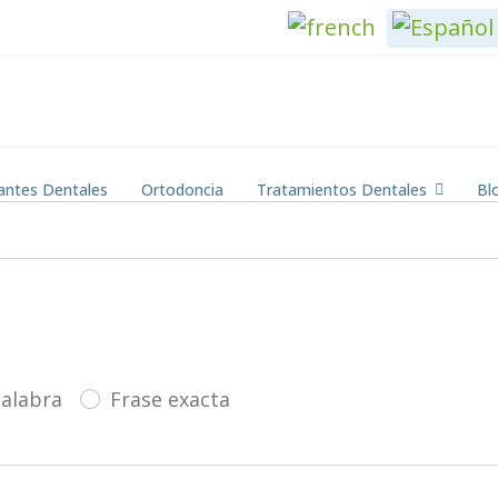
Seleccione su idiom
antes Dentales
Ortodoncia
Tratamientos Dentales
Bl
palabra
Frase exacta