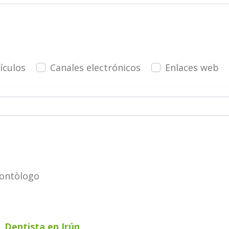
ículos
Canales electrónicos
Enlaces web
dontòlogo
,
Dentista
en Irún