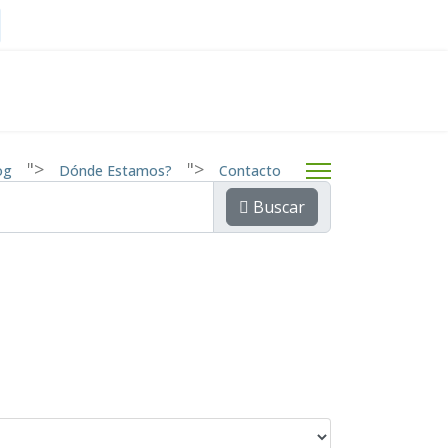
a
">
">
og
Dónde Estamos?
Contacto
Buscar