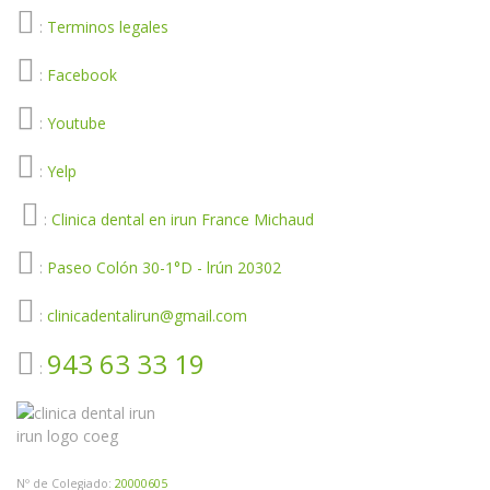
:
Terminos legales
:
Facebook
:
Youtube
:
Yelp
:
Clinica dental en irun France Michaud
:
Paseo Colón 30-1°D - lrún 20302
:
clinicadentalirun@gmail.com
943 63 33 19
:
Nº de Colegiado:
20000605